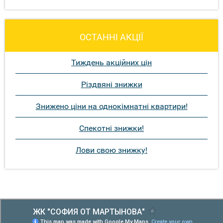
ОСТАННІ АКЦІЇ
Тиждень акційних цін
Різдвяні знижки
Знижено ціни на однокімнатні квартири!
Спекотні знижки!
Лови свою знижку!