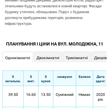
вікнами і вхідними дверима. Двоконтурні котли, радіатори і
лічильники будуть встановлені в кожній квартирі. Фасади
будинку утеплені, облицьовані. Поруч з будинком
доглянута прибудинкова територія, розвинена
інфраструктура.
ПЛАНУВАННЯ І ЦІНИ НА ВУЛ. МОЛОДІЖНА, 11
Однокімнатні
Двокімнатні
Трикімнатні
Дворівн
S
S
S
санвузол
Балкон
Дата
загальна.
жит.
кухня
здачі:
39.50
16.60
13.50
Суміжний
Немає
2020
рік