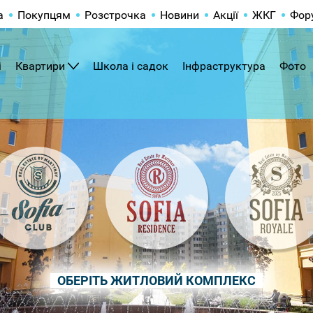
а
Покупцям
Розстрочка
Новини
Акції
ЖКГ
Фор
і
Квартири
Школа і садок
Інфраструктура
Фото
ОБЕРІТЬ ЖИТЛОВИЙ КОМПЛЕКС