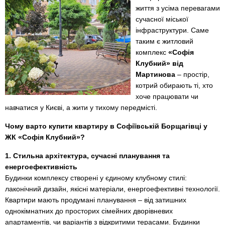
життя з усіма перевагами
сучасної міської
інфраструктури. Саме
таким є житловий
комплекс
«Софія
Клубний» від
Мартинова
– простір,
котрий обирають ті, хто
хоче працювати чи
навчатися у Києві, а жити у тихому передмісті.
Чому варто купити квартиру в Софіївській Борщагівці у
ЖК «Софія Клубний»?
1. Стильна архітектура, сучасні планування та
енергоефективність
Будинки комплексу створені у єдиному клубному стилі:
лаконічний дизайн, якісні матеріали, енергоефективні технології.
Квартири мають продумані планування – від затишних
однокімнатних до просторих сімейних дворівневих
апартаментів, чи варіантів з відкритими терасами. Будинки