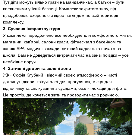
Тут діти можуть вільно грати на майданчиках, а батьки – бути
впевненими у їхній безпеці. Комплекс закритого типу, під
цілодобовою охороною з відео наглядом по всій території
комплексу.
3. Сучасна інфраструктура
У комплексі передбачено все необхідне для комфортного життя:
магазини, кав’ярні, салони краси, фітнес-зал з басейном та
зоною SPA, медичні заклади, дитячий садочок та початкова
школа. Вам не доведеться витрачати час на зайві поїздки – усе
необхідне поруч.
4. Затишні двори та зелені зони
ЖК «Софія Клубний» відомий своєю атмосферою – чисті
доглянуті двори, квітучі алеї для прогулянок, місця для
відпочинку та спілкування з сусідами, безліч локацій для фото.
Це простір, де хочеться жити та проводити час з родиною.