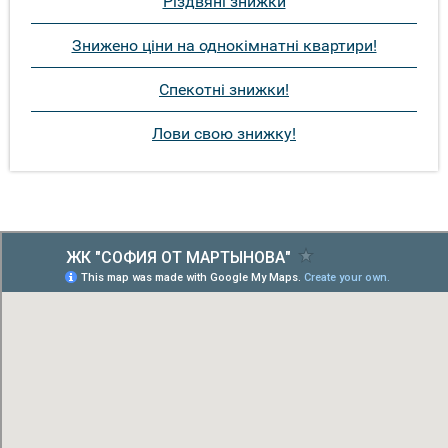
Різдвяні знижки
Знижено ціни на однокімнатні квартири!
Спекотні знижки!
Лови свою знижку!