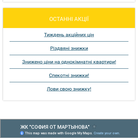
ОСТАННІ АКЦІЇ
Тиждень акційних цін
Різдвяні знижки
Знижено ціни на однокімнатні квартири!
Спекотні знижки!
Лови свою знижку!