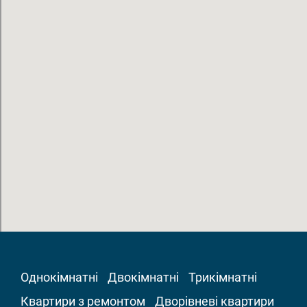
Однокімнатні
Двокімнатні
Трикімнатні
Квартири з ремонтом
Дворівневі квартири