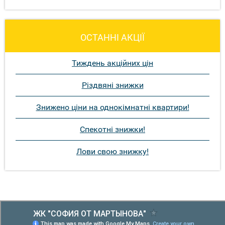
ОСТАННІ АКЦІЇ
Тиждень акційних цін
Різдвяні знижки
Знижено ціни на однокімнатні квартири!
Спекотні знижки!
Лови свою знижку!