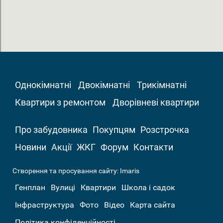
Однокімнатні
Двокімнатні
Трикімнатні
Квартири з ремонтом
Дворівневі квартири
Про забудовника
Покупцям
Розстрочка
Новини
Акції
ЖКГ
Форум
Контакти
Створення та просування сайту:
Imaris
Генплан
Вулиці
Квартири
Школа і садок
Інфраструктура
Фото
Відео
Карта сайта
Політика конфіденційності