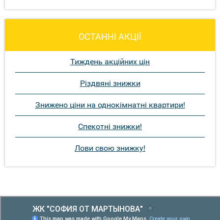
ОСТАННІ АКЦІЇ
Тиждень акційних цін
Різдвяні знижки
Знижено ціни на однокімнатні квартири!
Спекотні знижки!
Лови свою знижку!