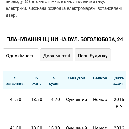
переїзду. Є бетонні стяжки, вікна, лічильники газу,
електрики, виконана розводка електромереж, встановлені
двері.
ПЛАНУВАННЯ І ЦІНИ НА ВУЛ. БОГОЛЮБОВА, 24
Однокімнатні
Двокімнатні
План будинку
S
S
S
санвузол
Балкон
Дата
загальна.
жит.
кухня
здачі:
41.70
18.70
14.70
Суміжний
Немає
2016
рік
41.30
18.30
15.30
Суміжний
Немає
2016