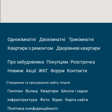
Однокімнатні
Двокімнатні
Трикімнатні
Квартири з ремонтом
Дворівневі квартири
Про забудовника
Покупцям
Розстрочка
Новини
Акції
ЖКГ
Форум
Контакти
Створення та просування сайту:
Imaris
Генплан
Вулиці
Квартири
Школа і садок
Інфраструктура
Фото
Відео
Карта сайта
Політика конфіденційності