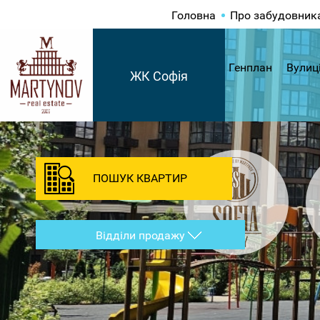
Головна
Про забудовник
Генплан
Вулиц
ЖК Софія
ПОШУК КВАРТИР
Відділи продажу