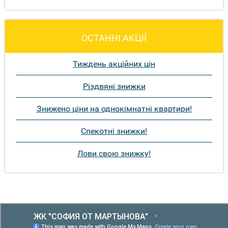
ОСТАННІ АКЦІЇ
Тиждень акційних цін
Різдвяні знижки
Знижено ціни на однокімнатні квартири!
Спекотні знижки!
Лови свою знижку!