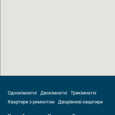
Однокімнатні
Двокімнатні
Трикімнатні
Квартири з ремонтом
Дворівневі квартири