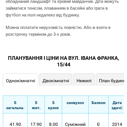
обладнаний ландшафт та ігровий майданчик. Діти можуть
займатися тенісом, плаванням в басейні або грати в
футбол на полі недалеко від будинку.
Можна оплатити нерухомість повністю. Або ж взяти в
розстрочку терміном до 3-х років.
ПЛАНУВАННЯ І ЦІНИ НА ВУЛ. ІВАНА ФРАНКА,
15/44
Однокімнатні
Двокімнатні
Нежилі
План будинк
S
S
S
санвузол
Балкон
Дата
загальна.
жит.
кухня
здачі:
41.90
17.90
8.00
Суміжний
Є
2014