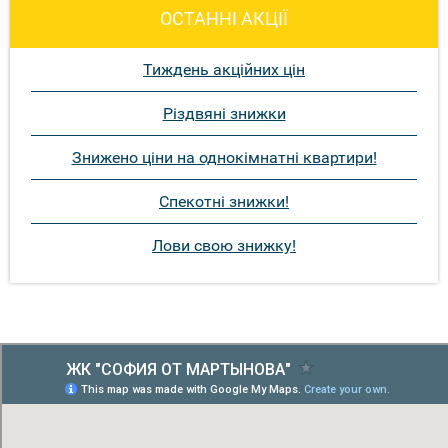
ОСТАННІ АКЦІЇ
Тиждень акційних цін
Різдвяні знижки
Знижено ціни на однокімнатні квартири!
Спекотні знижки!
Лови свою знижку!